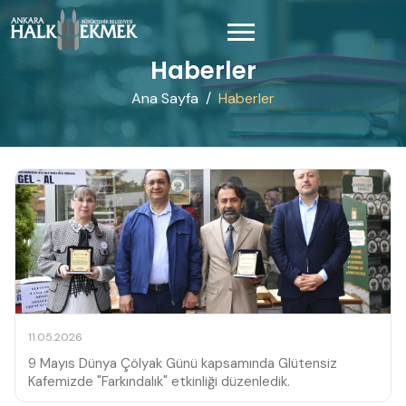
Haberler
Ana Sayfa
Haberler
11.05.2026
9 Mayıs Dünya Çölyak Günü kapsamında Glütensiz
Kafemizde "Farkındalık" etkinliği düzenledik.