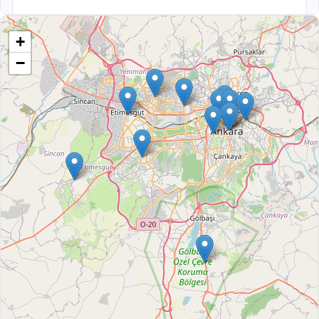
BAŞKENT BULVARI KARDELEN MAH. NO:224/1
YENIMAHALLE/ANKARA
+
Haftanın her günü 07:00-21:00 saatleri arasında hizmet
−
vermektedir.
ETİMESGUT BAŞKENT MARKET ŞUBESİ
İSTASYON MAH. ULUBATLI HASAN CAD. NO:54/ B ETIMESGUT/
ANKARA
Hafta içi 08:00-19:00 , Cumartesi 09:00-18:00 saatleri
arasında hizmet vermektedir. Pazar günü kapalıdır.
GİMAT BAŞKENT MARKET
ANADOLU BULVARI NO:13 MACUNKÖY YENIMAHALLE /
ANKARA
Hafta içi saat 07:00 'da açılıp, saat 21:00 'da kapanmaktadır.